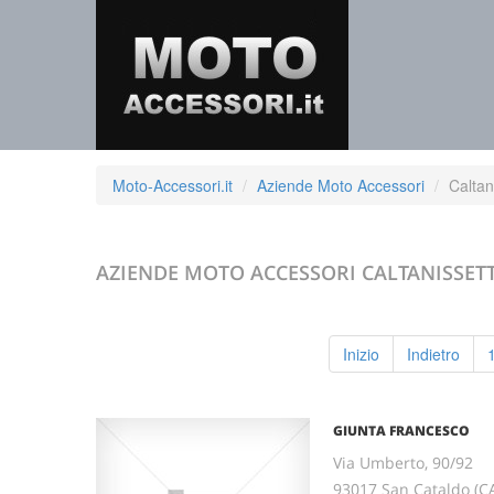
Moto-Accessori.it
Aziende Moto Accessori
Caltan
AZIENDE MOTO ACCESSORI
CALTANISSET
Inizio
Indietro
GIUNTA FRANCESCO
Via Umberto, 90/92
93017 San Cataldo (C