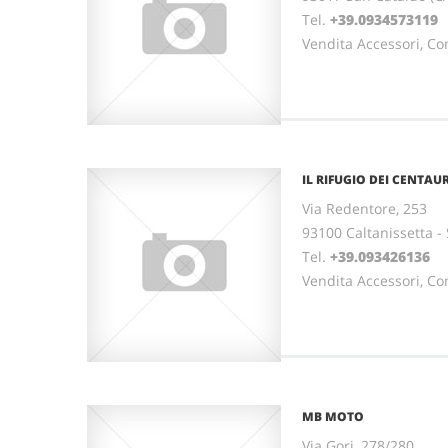
Tel.
+39.0934573119
Vendita Accessori, Co
IL RIFUGIO DEI CENTAU
Via Redentore, 253
93100 Caltanissetta - 
Tel.
+39.093426136
Vendita Accessori, Co
MB MOTO
Via Gori, 278/280