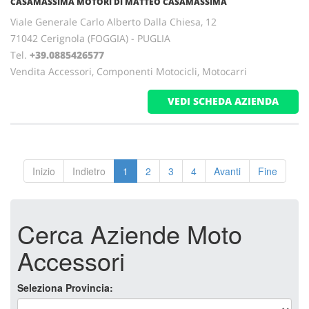
CASAMASSIMA MOTORI DI MATTEO CASAMASSIMA
Viale Generale Carlo Alberto Dalla Chiesa, 12
71042 Cerignola (FOGGIA) - PUGLIA
Tel.
+39.0885426577
Vendita Accessori, Componenti Motocicli, Motocarri
VEDI SCHEDA AZIENDA
Inizio
Indietro
1
2
3
4
Avanti
Fine
Cerca Aziende Moto
Accessori
Seleziona Provincia: