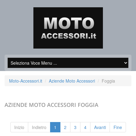
Moto-Accessori.it
Aziende Moto Accessori
Foggia
AZIENDE MOTO ACCESSORI
FOGGIA
Inizio
Indietro
1
2
3
4
Avanti
Fine