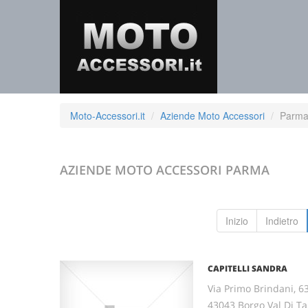
Moto-Accessori.it
Aziende Moto Accessori
Parm
AZIENDE MOTO ACCESSORI
PARMA
Inizio
Indietro
CAPITELLI SANDRA
Via Primo Brindani, 6
43043 Borgo Val Di 