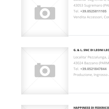
43053 Sugremaro (P
Tel.
+39.0525811105
Vendita Accessori, Co
G. & L. SNC DI LEONI L
Localita' Pezzalunga, 
43024 Bazzano (PAR
Tel.
+39.0521847844
Produzione, Ingrosso 
HAPPINESS DI FEDERICO P